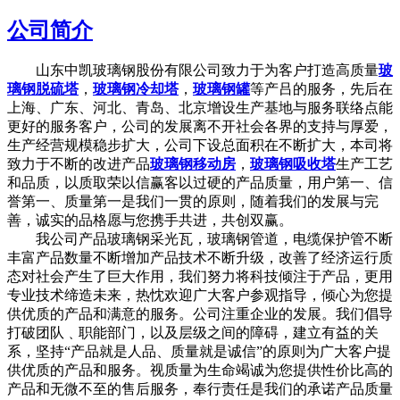
公司简介
山东中凯玻璃钢股份有限公司致力于为客户打造高质量
玻
璃钢脱硫塔
，
玻璃钢冷却塔
，
玻璃钢罐
等产吕的服务，先后在
上海、广东、河北、青岛、北京增设生产基地与服务联络点能
更好的服务客户，公司的发展离不开社会各界的支持与厚爱，
生产经营规模稳步扩大，公司下设总面积在不断扩大，本司将
致力于不断的改进产品
玻璃钢移动房
，
玻璃钢吸收塔
生产工艺
和品质，以质取荣以信赢客以过硬的产品质量，用户第一、信
誉第一、质量第一是我们一贯的原则，随着我们的发展与完
善，诚实的品格愿与您携手共进，共创双赢。
我公司产品玻璃钢采光瓦，玻璃钢管道，电缆保护管不断
丰富产品数量不断增加产品技术不断升级，改善了经济运行质
态对社会产生了巨大作用，我们努力将科技倾注于产品，更用
专业技术缔造未来，热忱欢迎广大客户参观指导，倾心为您提
供优质的产品和满意的服务。公司注重企业的发展。我们倡导
打破团队﹑职能部门，以及层级之间的障碍，建立有益的关
系，坚持“产品就是人品、质量就是诚信”的原则为广大客户提
供优质的产品和服务。视质量为生命竭诚为您提供性价比高的
产品和无微不至的售后服务，奉行责任是我们的承诺产品质量