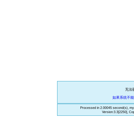
无法
如果系统不
Processed in 2.00045 second(s), my
Version:3.3[2250], Co