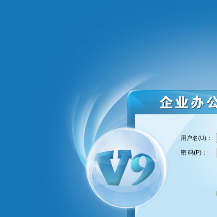
用户名(U)：
密 码(P)：